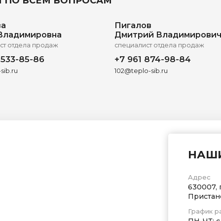
 ПО ВСЕМ ВОПРОСАМ
ва
Пигалов
Владимировна
Дмитрий Владимирови
ст отдела продаж
специалист отдела продаж
 533-85-86
+7 961 874-98-84
sib.ru
102@teplo-sib.ru
НАШ
Адрес
630007, 
Пристан
График р
ПН-ЧТ: с