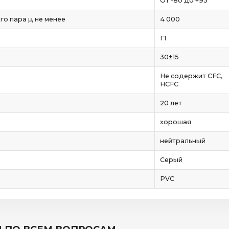
От -80 до +95
 пара μ, не менее
4 000
Г1
30±15
Не содержит CFC,
HCFC
20 лет
хорошая
нейтральный
Серый
PVC