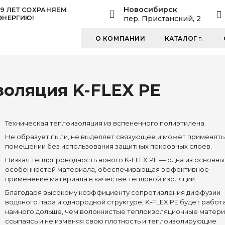
Новосибирск
19 ЛЕТ СОХРАНЯЕМ
ЭНЕРГИЮ!
пер. Пристанский, 2
О КОМПАНИИ
КАТАЛОГ
золяция K-FLEX PE
Техническая теплоизоляция из вспененного полиэтилена.
Не образует пыли, не выделяет связующее и может применять
помещении без использования защитных покровных слоев.
Низкая теплопроводность нового K-FLEX PE — одна из основны
особенностей материала, обеспечивающая эффективное
применение материала в качестве тепловой изоляции.
Благодаря высокому коэффициенту сопротивления диффузии
водяного пара и однородной структуре, K-FLEX PE будет работ
намного дольше, чем волокнистые теплоизоляционные матери
ссыпаясь и не изменяя свою плотность и теплоизолирующие