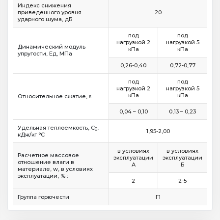
Индекс снижения
приведенного уровня
20
ударного шума, дБ
под
под
нагрузкой 2
нагрузкой 5
Динамический модуль
кПа
кПа
упругости, Ед, МПа
0,26-0,40
0,72-0,77
под
под
нагрузкой 2
нагрузкой 5
кПа
кПа
Относительное сжатие, ε
0,04 – 0,10
0,13 – 0,23
Удельная теплоемкость, C
,
0
1,95-2,00
кДж/кг °C
в условиях
в условиях
Расчетное массовое
эксплуатации
эксплуатации
отношение влаги в
А
Б
материале, w, в условиях
эксплуатации, % :
2
2-5
Группа горючести
Г1