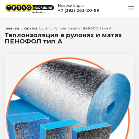
Новосибирск
+7 (383) 263-20-99
О КОМПАНИИ
КАТАЛОГ
Главная
Каталог
Лит
Рулоны и маты ПЕНОФОЛ тип А
Теплоизоляция в рулонах и матах
СЕРТИФИКАТЫ
ПЕНОФОЛ тип А
НОВОСТИ
КОНТАКТЫ
19 ЛЕТ СОХРАНЯЕМ ЭНЕРГИЮ!
Новосибирск
пер. Пристанский, 2
+7 (383) 263-20-99
ЗАДАТЬ ВОПРОС