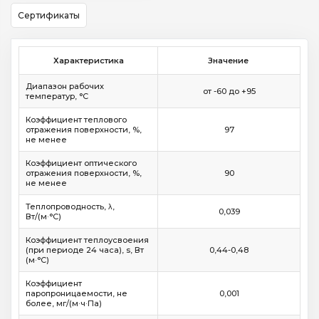
Сертификаты
Характеристика
Значение
Диапазон рабочих
от -60 до +95
температур, °C
Коэффициент теплового
отражения поверхности, %,
97
не менее
Коэффициент оптического
отражения поверхности, %,
90
не менее
Теплопроводность, λ,
0,039
Вт/(м·°C)
Коэффициент теплоусвоения
(при периоде 24 часа), s, Вт
0,44-0,48
(м·°C)
Коэффициент
паропроницаемости, не
0,001
более, мг/(м·ч·Па)